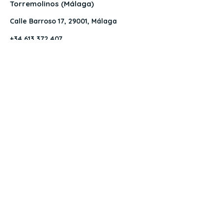
Torremolinos (Málaga)
Calle Barroso 17, 29001, Málaga
+34 613 372 407
+34 951 923 311
info@malagasuite.com
deborah@malagasuite.com
Somos una empresa especializada en
la gestión integral de alquileres
turísticos, de corta y larga temporada y
venta de propiedades en Málaga.
Ofrecemos un servicio 360º para
propietarios: gestión completa del
alojamiento, mantenimiento, limpieza